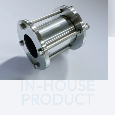
I
N
-
H
O
U
S
E
P
R
O
D
U
C
T