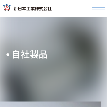
自
社
製
品